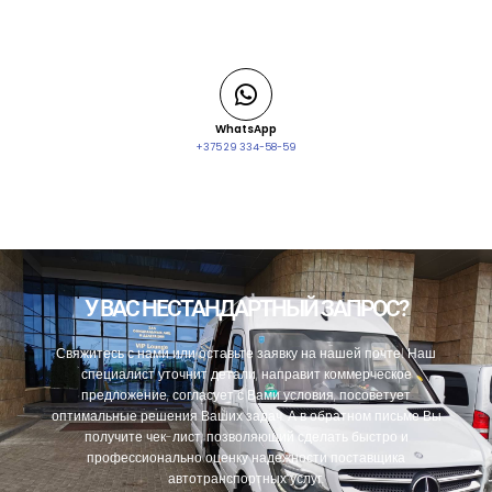
WhatsApp
+375 29 334-58-59
У ВАС НЕСТАНДАРТНЫЙ ЗАПРОС?
Свяжитесь с нами или оставьте заявку на нашей почте! Наш
специалист уточнит детали, направит коммерческое
предложение, согласует с Вами условия, посоветует
оптимальные решения Ваших задач. А в обратном письме Вы
получите чек-лист, позволяющий сделать быстро и
профессионально оценку надежности поставщика
автотранспортных услуг.